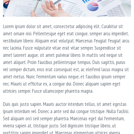
T
I
O
N
Lorem ipsum dolor sit amet, consectetur adipiscing elit. Curabitur sit
amet ornare nisi. Pellentesque eget erat congue, semper arcu imperdiet,
vestibulum libero. Aliquam erat volutpat. Maecenas feugiat feugiat arcu
nec lacinia. Fusce vulputate vitae erat vitae semper. Suspendisse sit
amet laoreet augue, sit amet pulvinar libero. In mattis sed neque sit
amet aliquet. Proin faucibus pellentesque tempus. Duis sagittis, purus
vel semper dictum, eros erat consequat est, ac eleifend lacus magna sit
amet metus. Nunc fermentum varius neque, et faucibus ipsum semper
nec. Mauris ut efficitur ex, a congue dui. Donec aliquam sapien eget
ultricies semper. Fusce ullamcorper pharetra magna.
Duis quis justo sapien. Mauris auctor interdum tellus, sit amet egestas
ipsum interdum vel. Donec a ante sed dui congue tristique. Nulla facilisi.
Sed aliquam orci sed semper pharetra. Maecenas eget dui fermentum,
viverra sapien at, tristique justo. Sed dignissim tristique libero, ut
porttitor sapien imperdiet ut. Maecenas elementum ultrices viverra.