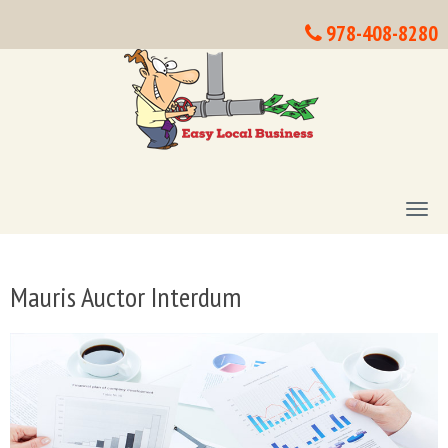
978-408-8280
T
O
G
G
Mauris Auctor Interdum
L
E
N
A
V
I
G
A