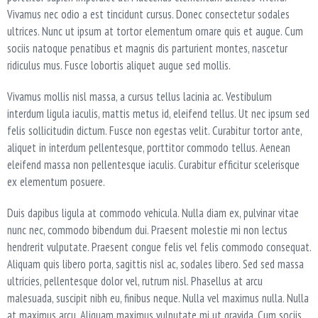
Vivamus nec odio a est tincidunt cursus. Donec consectetur sodales
ultrices. Nunc ut ipsum at tortor elementum ornare quis et augue. Cum
sociis natoque penatibus et magnis dis parturient montes, nascetur
ridiculus mus. Fusce lobortis aliquet augue sed mollis.
Vivamus mollis nisl massa, a cursus tellus lacinia ac. Vestibulum
interdum ligula iaculis, mattis metus id, eleifend tellus. Ut nec ipsum sed
felis sollicitudin dictum. Fusce non egestas velit. Curabitur tortor ante,
aliquet in interdum pellentesque, porttitor commodo tellus. Aenean
eleifend massa non pellentesque iaculis. Curabitur efficitur scelerisque
ex elementum posuere.
Duis dapibus ligula at commodo vehicula. Nulla diam ex, pulvinar vitae
nunc nec, commodo bibendum dui. Praesent molestie mi non lectus
hendrerit vulputate. Praesent congue felis vel felis commodo consequat.
Aliquam quis libero porta, sagittis nisl ac, sodales libero. Sed sed massa
ultricies, pellentesque dolor vel, rutrum nisl. Phasellus at arcu
malesuada, suscipit nibh eu, finibus neque. Nulla vel maximus nulla. Nulla
at maximus arcu. Aliquam maximus vulputate mi ut gravida. Cum sociis